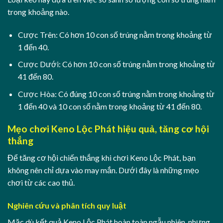
trong khoảng nào.
Cược Trên: Có hơn 10 con số trúng nằm trong khoảng từ
1 đến 40.
Cược Dưới: Có hơn 10 con số trúng nằm trong khoảng từ
41 đến 80.
Cược Hòa: Có đúng 10 con số trúng nằm trong khoảng từ
1 đến 40 và 10 con số nằm trong khoảng từ 41 đến 80.
Mẹo chơi Keno Lộc Phát hiệu quả, tăng cơ hội
thắng
Để tăng cơ hội chiến thắng khi chơi Keno Lộc Phát, bạn
không nên chỉ dựa vào may mắn. Dưới đây là những mẹo
chơi từ các cao thủ.
Nghiên cứu và phân tích quy luật
Mặc dù kết quả Keno Lộc Phát hoàn toàn ngẫu nhiên, nhưng