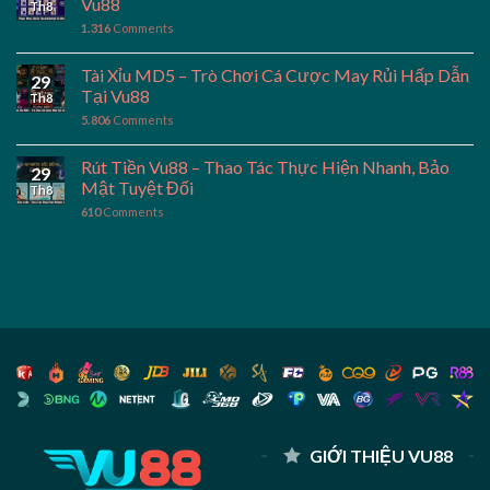
Vu88
Th8
1.316
Comments
Tài Xỉu MD5 – Trò Chơi Cá Cược May Rủi Hấp Dẫn
29
Tại Vu88
Th8
5.806
Comments
Rút Tiền Vu88 – Thao Tác Thực Hiện Nhanh, Bảo
29
Mật Tuyệt Đối
Th8
610
Comments
GIỚI THIỆU VU88