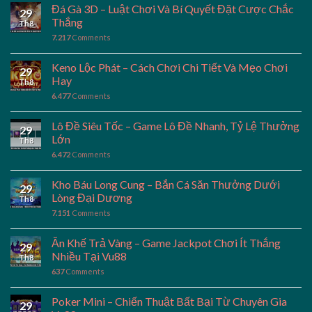
Đá Gà 3D – Luật Chơi Và Bí Quyết Đặt Cược Chắc
29
Thắng
Th8
7.217
Comments
Keno Lộc Phát – Cách Chơi Chi Tiết Và Mẹo Chơi
29
Hay
Th8
6.477
Comments
Lô Đề Siêu Tốc – Game Lô Đề Nhanh, Tỷ Lệ Thưởng
29
Lớn
Th8
6.472
Comments
Kho Báu Long Cung – Bắn Cá Săn Thưởng Dưới
29
Lòng Đại Dương
Th8
7.151
Comments
Ăn Khế Trả Vàng – Game Jackpot Chơi Ít Thắng
29
Nhiều Tại Vu88
Th8
637
Comments
Poker Mini – Chiến Thuật Bất Bại Từ Chuyên Gia
29