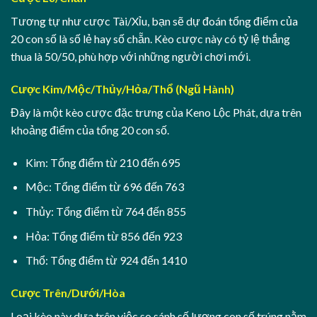
Tương tự như cược Tài/Xỉu, bạn sẽ dự đoán tổng điểm của
20 con số là số lẻ hay số chẵn. Kèo cược này có tỷ lệ thắng
thua là 50/50, phù hợp với những người chơi mới.
Cược Kim/Mộc/Thủy/Hỏa/Thổ (Ngũ Hành)
Đây là một kèo cược đặc trưng của Keno Lộc Phát, dựa trên
khoảng điểm của tổng 20 con số.
Kim: Tổng điểm từ 210 đến 695
Mộc: Tổng điểm từ 696 đến 763
Thủy: Tổng điểm từ 764 đến 855
Hỏa: Tổng điểm từ 856 đến 923
Thổ: Tổng điểm từ 924 đến 1410
Cược Trên/Dưới/Hòa
Loại kèo này dựa trên việc so sánh số lượng con số trúng nằm