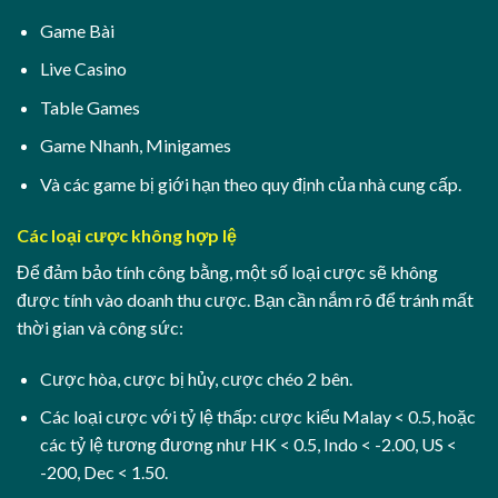
Game Bài
Live Casino
Table Games
Game Nhanh, Minigames
Và các game bị giới hạn theo quy định của nhà cung cấp.
Các loại cược không hợp lệ
Để đảm bảo tính công bằng, một số loại cược sẽ không
được tính vào doanh thu cược. Bạn cần nắm rõ để tránh mất
thời gian và công sức:
Cược hòa, cược bị hủy, cược chéo 2 bên.
Các loại cược với tỷ lệ thấp: cược kiểu Malay < 0.5, hoặc
các tỷ lệ tương đương như HK < 0.5, Indo < -2.00, US <
-200, Dec < 1.50.