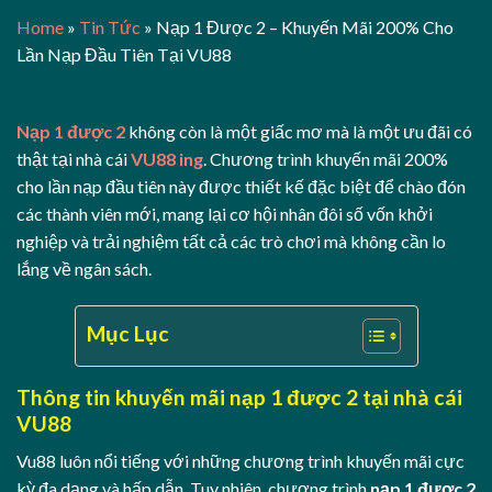
Home
»
Tin Tức
»
Nạp 1 Được 2 – Khuyến Mãi 200% Cho
Lần Nạp Đầu Tiên Tại VU88
Nạp 1 được 2
không còn là một giấc mơ mà là một ưu đãi có
thật tại nhà cái
VU88 ing
. Chương trình khuyến mãi 200%
cho lần nạp đầu tiên này được thiết kế đặc biệt để chào đón
các thành viên mới, mang lại cơ hội nhân đôi số vốn khởi
nghiệp và trải nghiệm tất cả các trò chơi mà không cần lo
lắng về ngân sách.
Mục Lục
Thông tin khuyến mãi nạp 1 được 2 tại nhà cái
VU88
Vu88 luôn nổi tiếng với những chương trình khuyến mãi cực
kỳ đa dạng và hấp dẫn. Tuy nhiên, chương trình
nạp 1 được 2