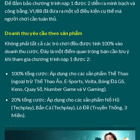
Để đảm bảo chương trình nạp 1 được 2 diễn ra minh bạch và
công bằng, VU88 đã đưa ra một số điều kiện cụ thể mà
người chơi cần tuân thủ.
Doanh thu yêu cầu theo sản phẩm
Không phải tất cả các trò chơi đều được tính 100% vào
doanh thu cược. Đây là một điểm quan trọng bạn cần lưu ý
khi tham gia chương trình nạp 1 được 2:
100% tổng cược: Áp dụng cho các sản phẩm Thể Thao
(ngoại trừ Thể Thao Ảo, E-Sports, Volta, Bóng Đá GS,
Keno, Quay Số, Number Game và V Gaming).
20% tổng cược: Áp dụng cho các sản phẩm Nổ Hũ
(Techplay), Bắn Cá (Techplay), Lô Đề (Truyền Thống, 3
Miền).