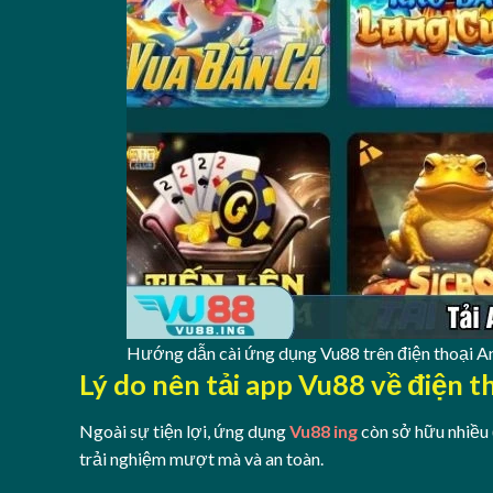
Hướng dẫn cài ứng dụng Vu88 trên điện thoại A
Lý do nên tải app Vu88 về điện t
Ngoài sự tiện lợi, ứng dụng
Vu88 ing
còn sở hữu nhiều 
trải nghiệm mượt mà và an toàn.