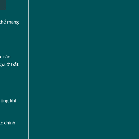
 thể mang
c rào
gia ở bất
rọng khi
ạc chính