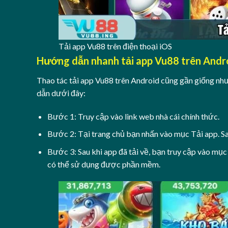
Tải app Vu88 trên điện thoại iOS
Hướng dẫn nhanh tải app Vu88 trên Andr
Thao tác tải app Vu88 trên Android cũng gần giống nh
dẫn dưới đây:
Bước 1: Truy cập vào link web nhà cái chính thức.
Bước 2: Tại trang chủ bạn nhấn vào mục Tải app. Sa
Bước 3: Sau khi app đã tải về, bạn truy cập vào mục
có thể sử dụng được phần mềm.