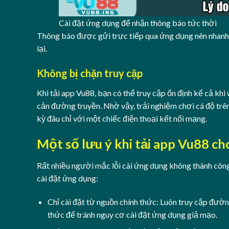
Cài đặt ứng dụng để nhận thông báo tức thời
Thông báo được gửi trực tiếp qua ứng dụng nên nhanh h
lại.
Không bị chặn truy cập
Khi tải app Vu88, bạn có thể truy cập ổn định kể cả kh
cản đường truyền. Nhờ vậy, trải nghiệm chơi cá độ trê
kỳ đâu chỉ với một chiếc điện thoại kết nối mạng.
Một số lưu ý khi tải app Vu88 c
Rất nhiều người mắc lỗi cài ứng dụng không thành công
cài đặt ứng dụng:
Chỉ cài đặt từ nguồn chính thức: Luôn truy cập đườn
thức để tránh nguy cơ cài đặt ứng dụng giả mạo.