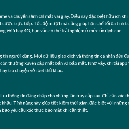
e và chuyển sảnh chỉ mất vài giây. Điều này đặc biệt hữu ích khi
ặt cược trực tiếp. Tốc độ mượt mà cũng giúp hạn chế tối đa tình t
ụng Wifi hay 4G, bạn vẫn có thể trải nghiệm ở mức ổn định cao.
 tin người dùng. Mọi dữ liệu giao dịch và thông tin cá nhân đều đ
ụng còn thường xuyên cập nhật bản vá bảo mật. Nhờ vậy, khi tải app
 hay trò chuyện với bet thủ khác.
lưu thông tin đăng nhập cho những lần truy cập sau. Chỉ cần xác 
 khẩu. Tính năng này giúp tiết kiệm thời gian, đặc biệt với những
bảo yêu cầu xác thực bảo mật khi cần thiết.