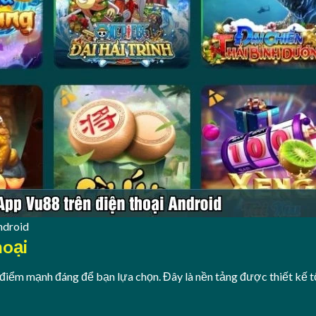
ndroid
hoại
điểm mạnh đáng để bạn lựa chọn. Đây là nền tảng được thiết kế t