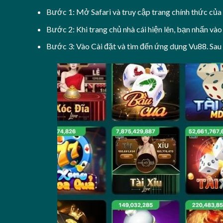
Bước 1: Mở Safari và truy cập trang chính thức của
Bước 2: Khi trang chủ nhà cái hiện lên, bạn nhấn vào
Bước 3: Vào Cài đặt và tìm đến ứng dụng Vu88. Sau