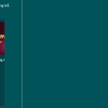
ng bố.