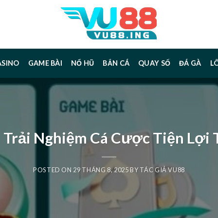
ASINO
GAME BÀI
NỔ HŨ
BẮN CÁ
QUAY SỐ
ĐÁ GÀ
L
 Trải Nghiệm Cá Cược Tiện Lợi 
POSTED ON
29 THÁNG 8, 2025
BY
TÁC GIẢ VU88