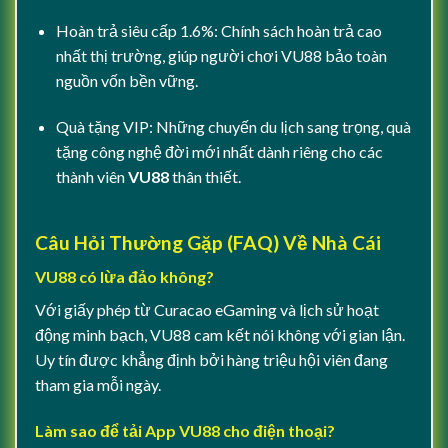
Hoàn trả siêu cấp 1.6%:
Chính sách hoàn trả cao
nhất thị trường, giúp người chơi VU88 bảo toàn
nguồn vốn bền vững.
Quà tặng VIP:
Những chuyến du lịch sang trọng, quà
tặng công nghệ đời mới nhất dành riêng cho các
thành viên
VU88
thân thiết.
Câu Hỏi Thường Gặp (FAQ) Về Nhà Cái
VU88 có lừa đảo không?
Với giấy phép từ Curacao eGaming và lịch sử hoạt
động minh bạch, VU88 cam kết nói không với gian lận.
Uy tín được khẳng định bởi hàng triệu hội viên đang
tham gia mỗi ngày.
Làm sao để tải App VU88 cho điện thoại?