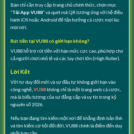
Bạn chỉ cần truy cập trang chủ chính thức, chọn mục
“
Tải App VU88
” và quét mã QR tương ứng với hệ điều
hành iOS hoặc Android để tận hưởng cá cược mọi lúc
mọi nơi.
Rút tiền tại VU88 có giới hạn không?
VU88 hỗ trợ rút tiền với hạn mức cực cao, phù hợp cho
cả người chơi nhỏ lẻ và các tay chơi lớn (High Roller).
Lời Kết
Với tư duy đổi mới và sự đầu tư không giới hạn vào
công nghệ,
VU88
không chỉ là một trang web cá cược,
mà là biểu tượng của sự đẳng cấp và uy tín trong kỷ
nguyên số 2026.
Nếu bạn đang tìm kiếm một nơi để khẳng định bản lĩnh
và tìm kiếm cơ hội đổi đời, VU88 chính là điểm đến duy
nhất bạn cần.