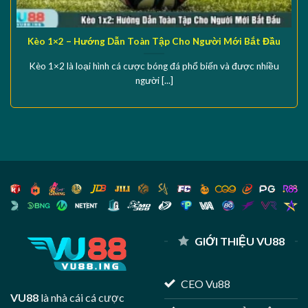
Kèo 1×2 – Hướng Dẫn Toàn Tập Cho Người Mới Bắt Đầu
Kèo 1×2 là loại hình cá cược bóng đá phổ biến và được nhiều
người [...]
GIỚI THIỆU VU88
CEO Vu88
VU88
là nhà cái cá cược