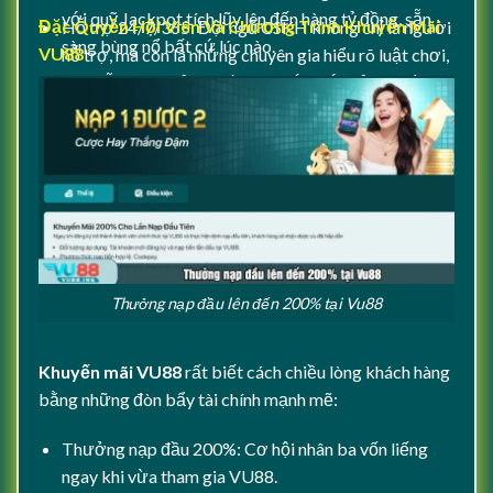
với quỹ Jackpot tích lũy lên đến hàng tỷ đồng, sẵn
Đặc Quyền Hội Viên Và Chương Trình Khuyến Mãi
Hỗ trợ 24/7/365:
Đội ngũ CSKH không chỉ là người
sàng bùng nổ bất cứ lúc nào.
VU88
hỗ trợ, mà còn là những chuyên gia hiểu rõ luật chơi,
luôn sẵn sàng giải quyết mọi thắc mắc của người
chơi
VU88
với thái độ cầu thị nhất.
Thưởng nạp đầu lên đến 200% tại Vu88
Khuyến mãi VU88
rất biết cách chiều lòng khách hàng
bằng những đòn bẩy tài chính mạnh mẽ:
Thưởng nạp đầu 200%:
Cơ hội nhân ba vốn liếng
ngay khi vừa tham gia VU88.