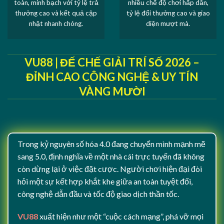
toàn, minh bạch với tỷ lệ trả
nhiều chế độ chơi hấp dẫn,
thưởng cao và kết quả cập
tỷ lệ đổi thưởng cao và giao
nhật nhanh chóng.
diện mượt mà.
VU88 | ĐẾ CHẾ GIẢI TRÍ SỐ 2026 –
ĐỈNH CAO CÔNG NGHỆ & UY TÍN
VÀNG MƯỜI
Trong kỷ nguyên số hóa 4.0 đang chuyển mình mạnh mẽ
sang 5.0, định nghĩa về một nhà cái trực tuyến đã không
còn dừng lại ở việc đặt cược. Người chơi hiện đại đòi
hỏi một sự kết hợp khắt khe giữa an toàn tuyệt đối,
công nghệ dẫn đầu và tốc độ giao dịch thần tốc.
VU88
xuất hiện như một “cuộc cách mạng”, phá vỡ mọi