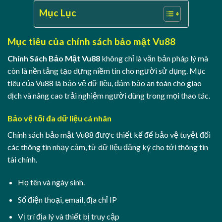
Mục Lục
Mục tiêu của chính sách bảo mật Vu88
Chính Sách Bảo Mật Vu88
không chỉ là văn bản pháp lý mà
còn là nền tảng tạo dựng niềm tin cho người sử dụng. Mục
tiêu của Vu88 là bảo vệ dữ liệu, đảm bảo an toàn cho giao
dịch và nâng cao trải nghiệm người dùng trong mọi thao tác.
Bảo vệ tối đa dữ liệu cá nhân
Chính sách bảo mật Vu88 được thiết kế để bảo vệ tuyệt đối
các thông tin nhạy cảm, từ dữ liệu đăng ký cho tới thông tin
tài chính.
Họ tên và ngày sinh.
Số điện thoại, email, địa chỉ IP
Vị trí địa lý và thiết bị truy cập