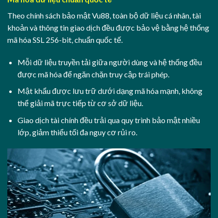
Theo chính sách bảo mật Vu88, toàn bộ dữ liệu cá nhân, tài
khoản và thông tin giao dịch đều được bảo vệ bằng hệ thống
mã hóa SSL 256-bit, chuẩn quốc tế.
Mỗi dữ liệu truyền tải giữa người dùng và hệ thống đều
được mã hóa để ngăn chặn truy cập trái phép.
Mật khẩu được lưu trữ dưới dạng mã hóa mạnh, không
thể giải mã trực tiếp từ cơ sở dữ liệu.
Giao dịch tài chính đều trải qua quy trình bảo mật nhiều
lớp, giảm thiểu tối đa nguy cơ rủi ro.