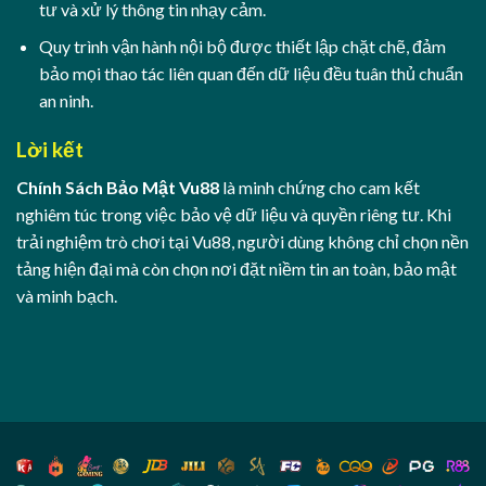
tư và xử lý thông tin nhạy cảm.
Quy trình vận hành nội bộ được thiết lập chặt chẽ, đảm
bảo mọi thao tác liên quan đến dữ liệu đều tuân thủ chuẩn
an ninh.
Lời kết
Chính Sách Bảo Mật Vu88
là minh chứng cho cam kết
nghiêm túc trong việc bảo vệ dữ liệu và quyền riêng tư. Khi
trải nghiệm trò chơi tại Vu88, người dùng không chỉ chọn nền
tảng hiện đại mà còn chọn nơi đặt niềm tin an toàn, bảo mật
và minh bạch.