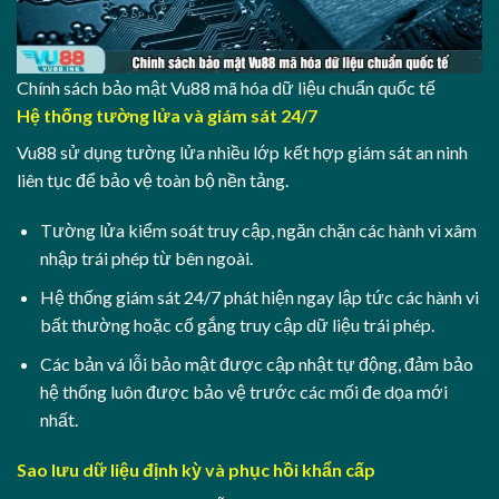
Chính sách bảo mật Vu88 mã hóa dữ liệu chuẩn quốc tế
Hệ thống tường lửa và giám sát 24/7
Vu88 sử dụng tường lửa nhiều lớp kết hợp giám sát an ninh
liên tục để bảo vệ toàn bộ nền tảng.
Tường lửa kiểm soát truy cập, ngăn chặn các hành vi xâm
nhập trái phép từ bên ngoài.
Hệ thống giám sát 24/7 phát hiện ngay lập tức các hành vi
bất thường hoặc cố gắng truy cập dữ liệu trái phép.
Các bản vá lỗi bảo mật được cập nhật tự động, đảm bảo
hệ thống luôn được bảo vệ trước các mối đe dọa mới
nhất.
Sao lưu dữ liệu định kỳ và phục hồi khẩn cấp