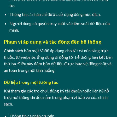
tư.
Thông tin cá nhân chỉ được sử dụng đúng mục đích.
Người dùng có quyền truy xuất và kiểm soát dữ liệu của
mình.
Phạm vi áp dụng và tác động đến hệ thống
Chính sách bảo mật Vu88 áp dụng cho tất cả nền tảng trực
thuộc, từ website, ứng dụng di động tới hệ thống liên kết bên
thứ ba. Điều này đảm bảo dữ liệu được bảo vệ đồng nhất và
an toàn trong mọi tình huống.
Dữ liệu trong mọi tương tác
Khi tham gia các trò chơi, đăng ký tài khoản hoặc liên hệ hỗ
trợ, mọi thông tin đều nằm trong phạm vi bảo vệ của chính
sách.
Thông tin cá nhân cơ bản.