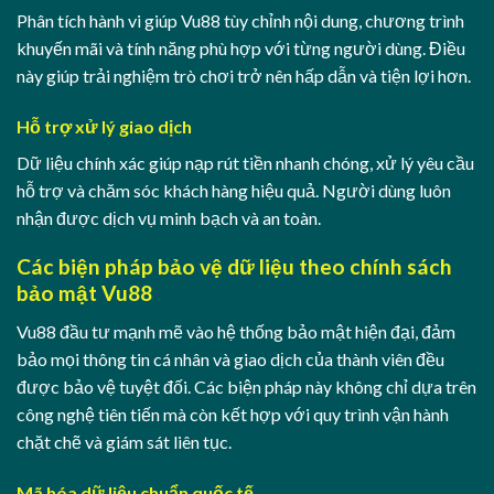
Phân tích hành vi giúp Vu88 tùy chỉnh nội dung, chương trình
khuyến mãi và tính năng phù hợp với từng người dùng. Điều
này giúp trải nghiệm trò chơi trở nên hấp dẫn và tiện lợi hơn.
Hỗ trợ xử lý giao dịch
Dữ liệu chính xác giúp nạp rút tiền nhanh chóng, xử lý yêu cầu
hỗ trợ và chăm sóc khách hàng hiệu quả. Người dùng luôn
nhận được dịch vụ minh bạch và an toàn.
Các biện pháp bảo vệ dữ liệu theo chính sách
bảo mật Vu88
Vu88 đầu tư mạnh mẽ vào hệ thống bảo mật hiện đại, đảm
bảo mọi thông tin cá nhân và giao dịch của thành viên đều
được bảo vệ tuyệt đối. Các biện pháp này không chỉ dựa trên
công nghệ tiên tiến mà còn kết hợp với quy trình vận hành
chặt chẽ và giám sát liên tục.
Mã hóa dữ liệu chuẩn quốc tế