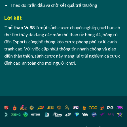
Theo dõi trận đấu và chờ kết quả trả thưởng
Lời kết
Thể thao Vu88
là một sảnh cược chuyên nghiệp, nơi bạn có
thể tìm thấy đa dạng các môn thể thao từ bóng đá, bóng rổ
đến Esports cùng hệ thống kèo cược phong phú, tỷ lệ cạnh
tranh cao. Với việc cập nhật thông tin nhanh chóng và giao
diện thân thiện, sảnh cược này mang lại trải nghiệm cá cược
đỉnh cao, an toàn cho mọi người chơi.