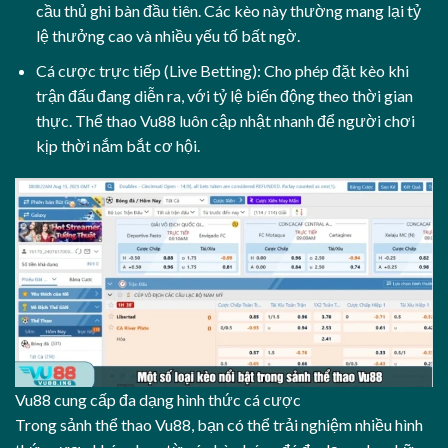
cầu thủ ghi bàn đầu tiên. Các kèo này thường mang lại tỷ
lệ thưởng cao và nhiều yếu tố bất ngờ.
Cá cược trực tiếp (Live Betting): Cho phép đặt kèo khi
trận đấu đang diễn ra, với tỷ lệ biến động theo thời gian
thực. Thể thao Vu88 luôn cập nhật nhanh để người chơi
kịp thời nắm bắt cơ hội.
Vu88 cung cấp đa dạng hình thức cá cược
Trong sảnh thể thao Vu88, bạn có thể trải nghiệm nhiều hình