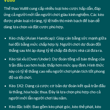
Thể thao Vu88 cung cấp nhiều loại kèo cược hấp dẫn, đáp
ứng cả người mới lẫn người chơi giàu kinh nghiệm. Các kèo
được phân loại rõ ràng, tỷ lệ hiển thị minh bạch để bạn dễ
dàng lựa chọn và đặt cược phù hợp.
Kèo chấp (Asian Handicap): Giúp cân bằng sức mạnh giữa
hai đội bằng mức chấp hợp lý. Người chơi dự đoán đội
thắng sau khi áp dụng tỷ lệ chấp đã được nhà cái đưa ra.
Kèo tài xỉu (Over/Under): Dự đoán tổng số bàn thắng của
trận đấu cao hơn hoặc thấp hơn mức quy định. Hình thức
này có tỷ lệ thắng cao nếu người chơi phân tích tốt phong
độ và lối chơi.
Kèo 1X2: Dạng cá cược cơ bản dự đoán kết quả trận đấu
là thắng, hòa hoặc thua. Đây là lựa chọn phù hợp cho cả
người mới lẫn người chơi lâu năm.
Kèo đặc biệt: Bao gồm kèo phạt góc, kèo thẻ phạt, kèo