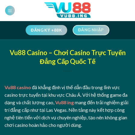
Skip
to
content
ĐĂNG NHẬP
ĐĂNG KÝ +88K
Vu88 Casino – Chơi Casino Trực Tuyến
Đẳng Cấp Quốc Tế
Vu88 casino
đã khẳng định vị thế dẫn đầu trong lĩnh vực
casino trực tuyến tại khu vực Châu Á. Với hệ thống game đa
dạng và chất lượng cao,
Vu88 ing
mang đến trải nghiệm giải
trí đẳng cấp như tại Las Vegas. Nền tảng này kết hợp công
nghệ tiên tiến với dịch vụ chuyên nghiệp, tạo nên không gian
chơi casino hoàn hảo cho người dùng.