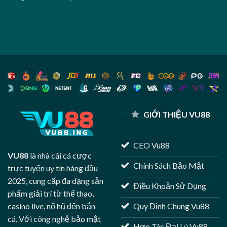
GIỚI THIỆU VU88
CEO Vu88
VU88
là nhà cái cá cược
Chính Sách Bảo Mật
trực tuyến uy tín hàng đầu
2025, cung cấp đa dạng sản
Điều Khoản Sử Dụng
phẩm giải trí từ thể thao,
casino live, nổ hũ đến bắn
Quy Định Chung Vu88
cá. Với công nghệ bảo mật
Hợp Tác Đại Lý Vu88