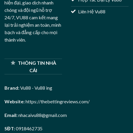
hiện đại, giao dịch nhanh
chóng và đội ngũ hỗ trợ
Liên Hệ Vu88
24/7, VU88 cam kết mang
lại trải nghiệm an toàn, minh
bạch và đẳng cấp cho mọi
thành viên.
THÔNG TIN NHÀ
CÁI
Brand:
Vu88 - Vu88 ing
Website:
https://thebettingreviews.com/
Email:
nhacaivu88@gmail.com
SĐT:
0918462735