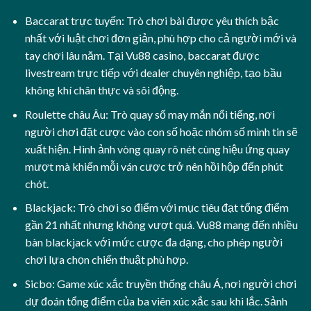
Baccarat trực tuyến: Trò chơi bài được yêu thích bậc
nhất với luật chơi đơn giản, phù hợp cho cả người mới và
tay chơi lâu năm. Tại Vu88 casino, baccarat được
livestream trực tiếp với dealer chuyên nghiệp, tạo bầu
không khí chân thực và sôi động.
Roulette châu Âu: Trò quay số may mắn nổi tiếng, nơi
người chơi đặt cược vào con số hoặc nhóm số mình tin sẽ
xuất hiện. Hình ảnh vòng quay rõ nét cùng hiệu ứng quay
mượt mà khiến mỗi ván cược trở nên hồi hộp đến phút
chót.
Blackjack: Trò chơi so điểm với mục tiêu đạt tổng điểm
gần 21 nhất nhưng không vượt quá. Vu88 mang đến nhiều
bàn blackjack với mức cược đa dạng, cho phép người
chơi lựa chọn chiến thuật phù hợp.
Sicbo: Game xúc xắc truyền thống châu Á, nơi người chơi
dự đoán tổng điểm của ba viên xúc xắc sau khi lắc. Sảnh