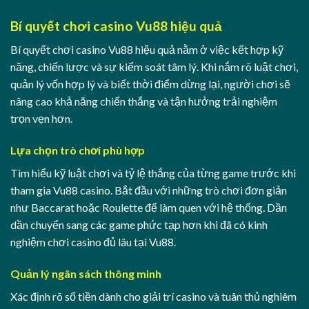
Bí quyết chơi casino Vu88 hiệu quả
Bí quyết chơi casino Vu88 hiệu quả nằm ở việc kết hợp kỹ
năng, chiến lược và sự kiểm soát tâm lý. Khi nắm rõ luật chơi,
quản lý vốn hợp lý và biết thời điểm dừng lại, người chơi sẽ
nâng cao khả năng chiến thắng và tận hưởng trải nghiệm
trọn vẹn hơn.
Lựa chọn trò chơi phù hợp
Tìm hiểu kỹ luật chơi và tỷ lệ thắng của từng game trước khi
tham gia Vu88 casino. Bắt đầu với những trò chơi đơn giản
như Baccarat hoặc Roulette để làm quen với hệ thống. Dần
dần chuyển sang các game phức tạp hơn khi đã có kinh
nghiệm chơi casino đủ lâu tại Vu88.
Quản lý ngân sách thông minh
Xác định rõ số tiền dành cho giải trí casino và tuân thủ nghiêm