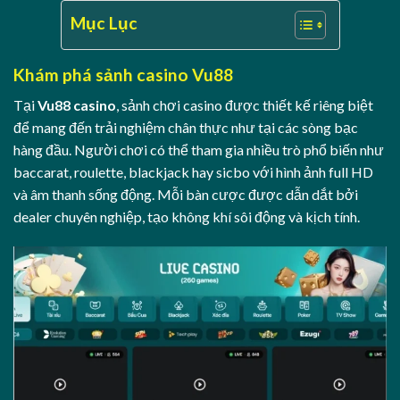
Mục Lục
Khám phá sảnh casino Vu88
Tại
Vu88 casino
, sảnh chơi casino được thiết kế riêng biệt
để mang đến trải nghiệm chân thực như tại các sòng bạc
hàng đầu. Người chơi có thể tham gia nhiều trò phổ biến như
baccarat, roulette, blackjack hay sicbo với hình ảnh full HD
và âm thanh sống động. Mỗi bàn cược được dẫn dắt bởi
dealer chuyên nghiệp, tạo không khí sôi động và kịch tính.