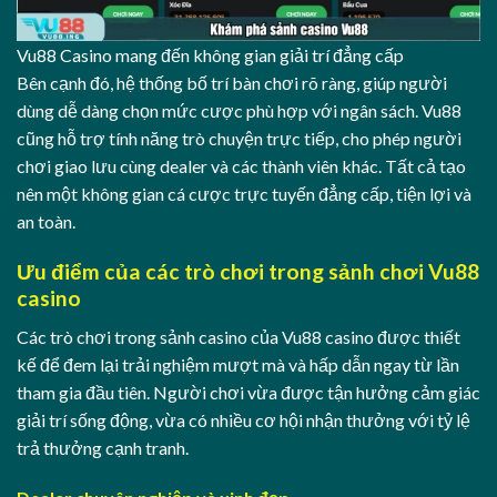
Vu88 Casino mang đến không gian giải trí đẳng cấp
Bên cạnh đó, hệ thống bố trí bàn chơi rõ ràng, giúp người
dùng dễ dàng chọn mức cược phù hợp với ngân sách. Vu88
cũng hỗ trợ tính năng trò chuyện trực tiếp, cho phép người
chơi giao lưu cùng dealer và các thành viên khác. Tất cả tạo
nên một không gian cá cược trực tuyến đẳng cấp, tiện lợi và
an toàn.
Ưu điểm của các trò chơi trong sảnh chơi Vu88
casino
Các trò chơi trong sảnh casino của Vu88 casino được thiết
kế để đem lại trải nghiệm mượt mà và hấp dẫn ngay từ lần
tham gia đầu tiên. Người chơi vừa được tận hưởng cảm giác
giải trí sống động, vừa có nhiều cơ hội nhận thưởng với tỷ lệ
trả thưởng cạnh tranh.