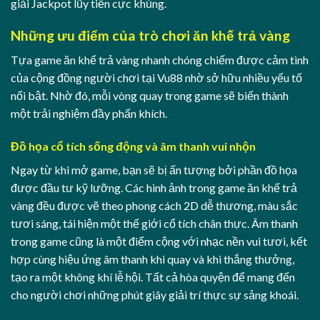
giải Jackpot lũy tiến cực khủng.
Những ưu điểm của trò chơi ăn khế trả vàng
Tựa game ăn khế trả vàng nhanh chóng chiếm được cảm tình
của cộng đồng người chơi tại Vu88 nhờ sở hữu nhiều yếu tố
nổi bật. Nhờ đó, mỗi vòng quay trong game sẽ biến thành
một trải nghiệm đầy phấn khích.
Đồ họa cổ tích sống động và âm thanh vui nhộn
Ngay từ khi mở game, bạn sẽ bị ấn tượng bởi phần đồ họa
được đầu tư kỹ lưỡng. Các hình ảnh trong game ăn khế trả
vàng đều được vẽ theo phong cách 2D dễ thương, màu sắc
tươi sáng, tái hiện một thế giới cổ tích chân thực. Âm thanh
trong game cũng là một điểm cộng với nhạc nền vui tươi, kết
hợp cùng hiệu ứng âm thanh khi quay và khi thắng thưởng,
tạo ra một không khí lễ hội. Tất cả hòa quyện để mang đến
cho người chơi những phút giây giải trí thực sự sảng khoái.