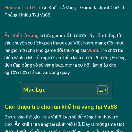
Home
»
Tin Tức
»
Ăn Khế Trả Vàng – Game Jackpot Chơi Ít
Thắng Nhiều Tại Vu88
Ăn khế trả vàng
là tựa game nổ hũ được lấy cảm hứng từ
câu chuyện cổ tích quen thuộc của Việt Nam, mang đến một
làn gió mới cho kho game đổi thưởng tại
Vu88
. Trò chơi tái
hiện hành trình của người em hiền lành được Phượng Hoàng
đền đáp bằng vô số vàng bạc, mở ra cơ hội làm giàu cho
người chơi chỉ sau vài vòng quay.
Mục Lục
Giới thiệu trò chơi ăn khế trả vàng tại Vu88
Bước vào thế giới của Vu88, bạn sẽ dễ dàng tìm thấy trò
chơi
Ăn khế trả vàng
tại sảnh Nổ Hũ. Đây là một game slot
được thiết kế với giao diện sống động, các biểu tượng đều